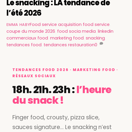
Le snacking : LA tendance de
l’été 2026
Food service
acquisition food service
,
EMMA HABY
coupe du monde 2026
,
food socia media
,
linkedin
commerciaux food
,
marketing food
,
snacking
,
tendances food
,
tendances restauration
0
TENDANCES FOOD 2026 · MARKETING FOOD ·
RÉSEAUX SOCIAUX
18h. 21h. 23h :
l’heure
du snack !
Finger food, crousty, pizza slice,
sauces signature… Le snacking n’est